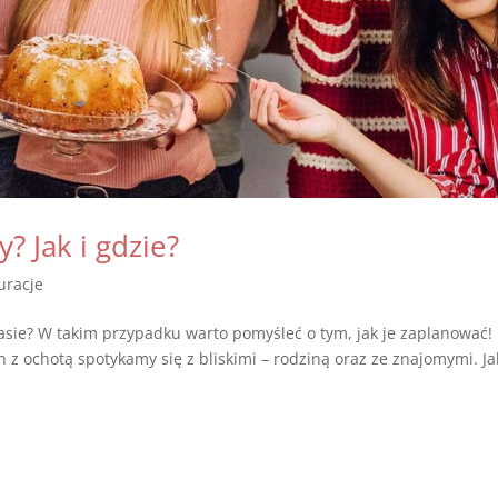
? Jak i gdzie?
uracje
asie? W takim przypadku warto pomyśleć o tym, jak je zaplanować!
h z ochotą spotykamy się z bliskimi – rodziną oraz ze znajomymi. Ja