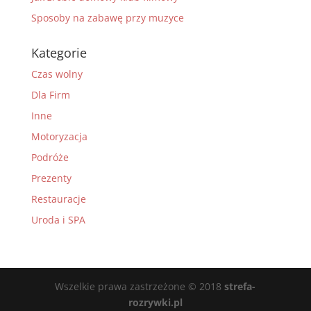
Sposoby na zabawę przy muzyce
Kategorie
Czas wolny
Dla Firm
Inne
Motoryzacja
Podróże
Prezenty
Restauracje
Uroda i SPA
Wszelkie prawa zastrzeżone © 2018
strefa-
rozrywki.pl